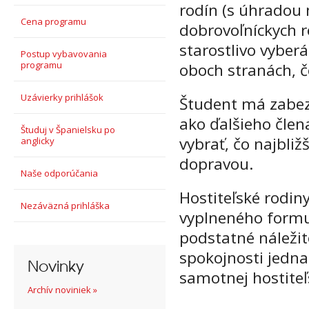
rodín (s úhradou 
Cena programu
dobrovoľníckych r
starostlivo vyberá
Postup vybavovania
programu
oboch stranách, č
Uzávierky prihlášok
Študent má zabez
ako ďalšieho člen
Študuj v Španielsku po
vybrať, čo najbli
anglicky
dopravou.
Naše odporúčania
Hostiteľské rodin
Nezáväzná prihláška
vyplneného formu
podstatné náležito
spokojnosti jedna
Novinky
samotnej hostiteľ
Archív noviniek »