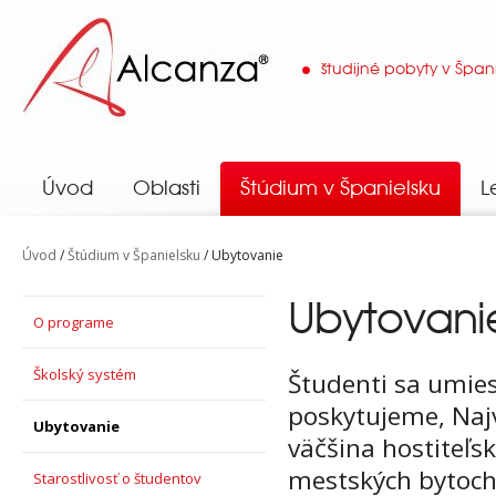
študijné pobyty v Špan
Alcanza
Úvod
Oblasti
Štúdium v Španielsku
L
Úvod
/
Štúdium v Španielsku
/ Ubytovanie
Ubytovani
O programe
Školský systém
Študenti sa umies
poskytujeme, Najv
Ubytovanie
väčšina hostiteľsk
mestských bytoch.
Starostlivosť o študentov