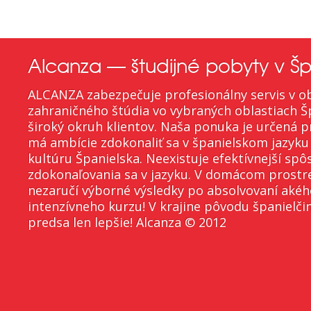
Alcanza — študijné pobyty v Šp
ALCANZA zabezpečuje profesionálny servis v ob
zahraničného štúdia vo vybraných oblastiach Š
široký okruh klientov. Naša ponuka je určená p
má ambície zdokonaliť sa v španielskom jazyku
kultúru Španielska. Neexistuje efektívnejší spô
zdokonaľovania sa v jazyku. V domácom prostr
nezaručí výborné výsledky po absolvovaní aké
intenzívneho kurzu! V krajine pôvodu španielči
predsa len lepšie! Alcanza © 2012