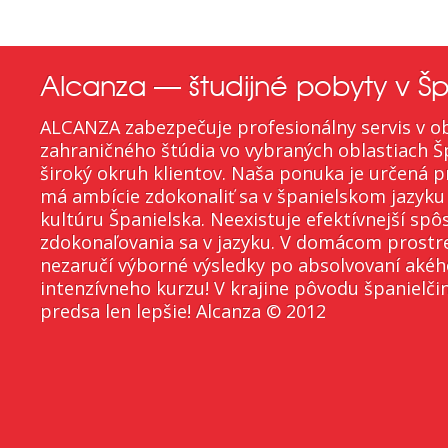
Alcanza — študijné pobyty v Šp
ALCANZA zabezpečuje profesionálny servis v ob
zahraničného štúdia vo vybraných oblastiach Š
široký okruh klientov. Naša ponuka je určená p
má ambície zdokonaliť sa v španielskom jazyku
kultúru Španielska. Neexistuje efektívnejší spô
zdokonaľovania sa v jazyku. V domácom prostr
nezaručí výborné výsledky po absolvovaní aké
intenzívneho kurzu! V krajine pôvodu španielči
predsa len lepšie! Alcanza © 2012