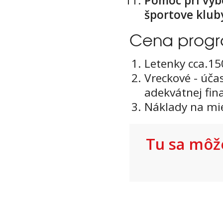
Pomoc pri výb
športove klub
Cena prog
Letenky cca.15
Vreckové - úča
adekvátnej fin
Náklady na mie
Tu sa môže