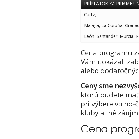
PRÍPLATOK ZA PRIAME UM
Cádiz,
Málaga, La Coruňa, Granada,
León, Santander, Murcia, 
Cena programu za
Vám dokázali zabe
alebo dodatočnýc
Ceny sme nezvyš
ktorú budete mať
pri výbere voľno-
kluby a iné záujm
Cena prog