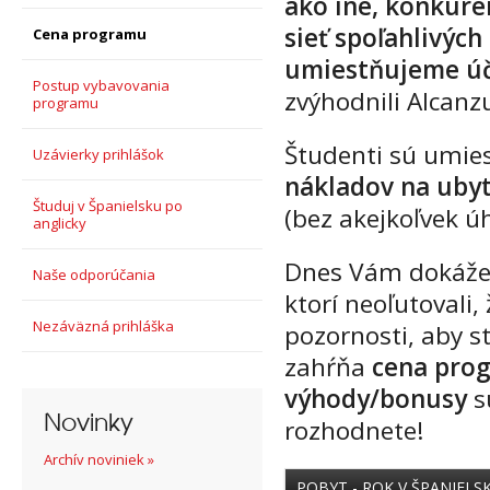
ako iné, konkuren
sieť spoľahlivýc
Cena programu
umiestňujeme úč
Postup vybavovania
zvýhodnili Alcanz
programu
Študenti sú umie
Uzávierky prihlášok
nákladov na ubyt
Študuj v Španielsku po
(bez akejkoľvek ú
anglicky
Dnes Vám dokážem
Naše odporúčania
ktorí neoľutovali,
Nezáväzná prihláška
pozornosti, aby s
zahŕňa
cena prog
výhody/bonusy
s
Novinky
rozhodnete!
Archív noviniek »
POBYT - ROK V ŠPANIELS