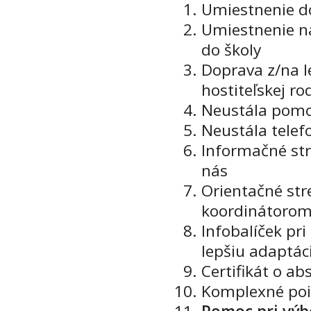
Umiestnenie do
Umiestnenie na
do školy
Doprava z/na l
hostiteľskej ro
Neustála pomo
Neustála telef
Informačné st
nás
Orientačné str
koordinátoro
Infobalíček pr
lepšiu adaptác
Certifikát o a
Komplexné poi