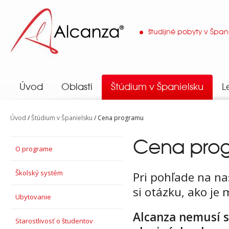
študijné pobyty v Špan
Alcanza
Úvod
Oblasti
Štúdium v Španielsku
L
Úvod
/
Štúdium v Španielsku
/ Cena programu
Cena pr
O programe
Školský systém
Pri pohľade na na
si otázku, ako je
Ubytovanie
Alcanza nemusí s
Starostlivosť o študentov