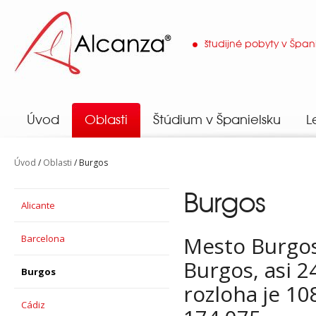
študijné pobyty v Špan
Alcanza
Úvod
Oblasti
Štúdium v Španielsku
L
Úvod
/
Oblasti
/ Burgos
Burgos
Alicante
Mesto Burgos
Barcelona
Burgos, asi 
Burgos
rozloha je 10
Cádiz