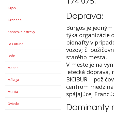
174 075.
Gijón
Doprava:
Granada
Burgos je jedným 
Kanárske ostrovy
týka organizácie 
bionafty v prípad
La Coruña
vozov; či požičovn
starého mesta.
León
V meste je na vyn
Madrid
letecká doprava, r
BiCiBUR – požičov
Málaga
centrom medzináro
Murcia
spájajúcej Franc
Oviedo
Dominanty 