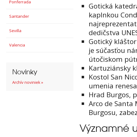
Ponferrada
Gotická katedr
kaplnkou Condes
Santander
najreprezenta
Sevilla
dedičstva UNE
Gotický kláštor
Valencia
je súčasťou ná
útočiskom pút
Kartuziánsky kl
Novinky
Kostol San Nico
Archív noviniek »
umenia renesa
Hrad Burgos, po
Arco de Santa 
Burgosu, zabez
Významné u