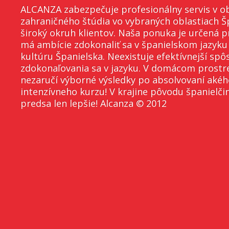
ALCANZA zabezpečuje profesionálny servis v ob
zahraničného štúdia vo vybraných oblastiach Š
široký okruh klientov. Naša ponuka je určená p
má ambície zdokonaliť sa v španielskom jazyku
kultúru Španielska. Neexistuje efektívnejší spô
zdokonaľovania sa v jazyku. V domácom prostr
nezaručí výborné výsledky po absolvovaní aké
intenzívneho kurzu! V krajine pôvodu španielči
predsa len lepšie! Alcanza © 2012