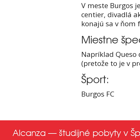
V meste Burgos je
centier, divadlá a
konajú sa v ňom f
Miestne špe
Napríklad Queso d
(pretože to je v p
Šport:
Burgos FC
Alcanza — študijné pobyty v Šp