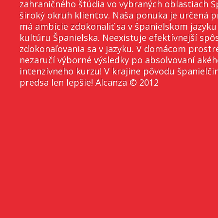
zahraničného štúdia vo vybraných oblastiach Š
široký okruh klientov. Naša ponuka je určená p
má ambície zdokonaliť sa v španielskom jazyku
kultúru Španielska. Neexistuje efektívnejší spô
zdokonaľovania sa v jazyku. V domácom prostr
nezaručí výborné výsledky po absolvovaní aké
intenzívneho kurzu! V krajine pôvodu španielči
predsa len lepšie! Alcanza © 2012