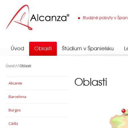
študijné pobyty v Špan
Alcanza
Úvod
Oblasti
Štúdium v Španielsku
L
Úvod
/ / Oblasti
Oblasti
Alicante
Barcelona
Burgos
La
Cádiz