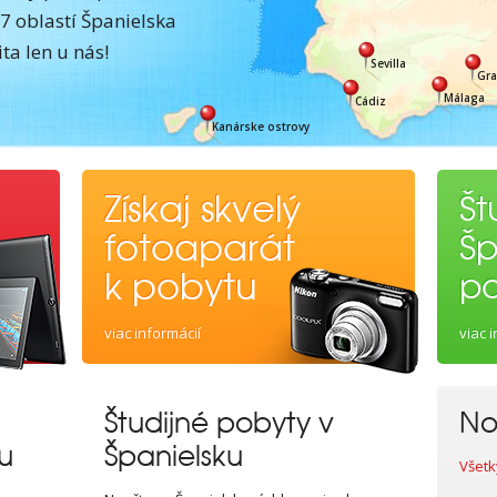
 oblastí Španielska
ita len u nás!
Sevilla
Gr
Málaga
Cádiz
Kanárske ostrovy
Získaj skvelý
Št
fotoaparát
Šp
k pobytu
po
viac informácií
viac 
Študijné pobyty v
N
u
Španielsku
Všetk