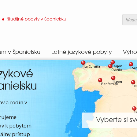
študijné pobyty v Španielsku
um v Španielsku
Letné jazykové pobyty
Výho
Gijón
La Coruña
Sa
Oviedo
nielsku
León
Ponferrada
B
ov a rodín v
erujeme
iav k pobytom
nálny prístup