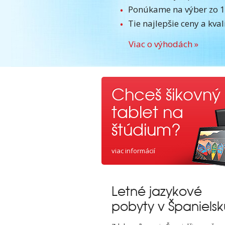
Ponúkame na výber zo 17
Tie najlepšie ceny a kval
Viac o výhodách »
Chceš šikovný
tablet na
štúdium?
viac informácií
Letné jazykové
pobyty v Španielsk