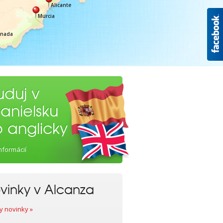
Alicante
Murcia
anada
uduj v
anielsku
 anglicky
informácií
ovinky v Alcanza
y novinky »