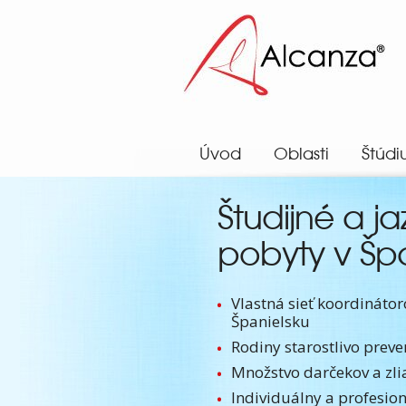
Alcanza
Úvod
Oblasti
Štúdi
Študijné a jazykové
pobyty v Špa
Vlastná sieť koordinátor
Španielsku
Rodiny starostlivo prev
Množstvo darčekov a zl
Individuálny a profesio