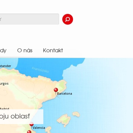
dy
O nás
Kontakt
ntander
urgos
Barcelona
Madrid
Valencia