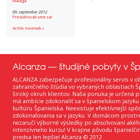
Málaga
09. september 2012
Prestahovali sme sa!
Archív noviniek »
Alcanza — študijné pobyty v Šp
ALCANZA zabezpečuje profesionálny servis v ob
zahraničného štúdia vo vybraných oblastiach Š
široký okruh klientov. Naša ponuka je určená p
má ambície zdokonaliť sa v španielskom jazyku
kultúru Španielska. Neexistuje efektívnejší spô
zdokonaľovania sa v jazyku. V domácom prostr
nezaručí výborné výsledky po absolvovaní aké
intenzívneho kurzu! V krajine pôvodu španielči
predsa len lepšie! Alcanza © 2012